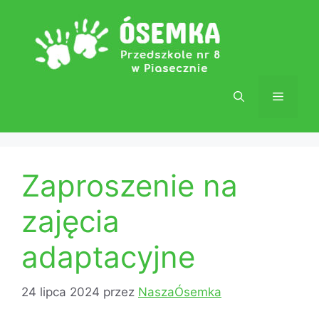
Przejdź
do
treści
Menu
Zaproszenie na
zajęcia
adaptacyjne
24 lipca 2024
przez
NaszaÓsemka