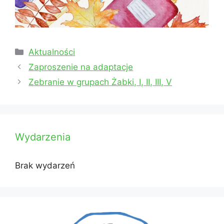
Kategorie
Aktualności
Zaproszenie na adaptacje
Zebranie w grupach Żabki, I, II, III, V
Wydarzenia
Brak wydarzeń