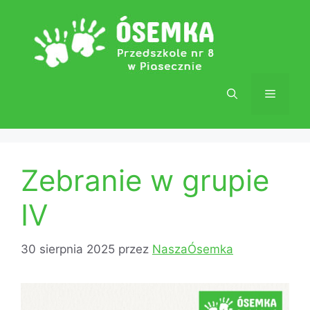
Przejdź
do
treści
Menu
Zebranie w grupie
IV
30 sierpnia 2025
przez
NaszaÓsemka